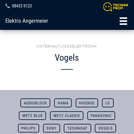
08433 9123
Elektro Angermeier
UNTERHALTUNGSELEKTRONIK
Vogels
AUDIOBLOCK
HAMA
HISENSE
LG
METZ BLUE
METZ CLASSIC
PANASONIC
PHILIPS
SONY
TECHNISAT
VOGELS